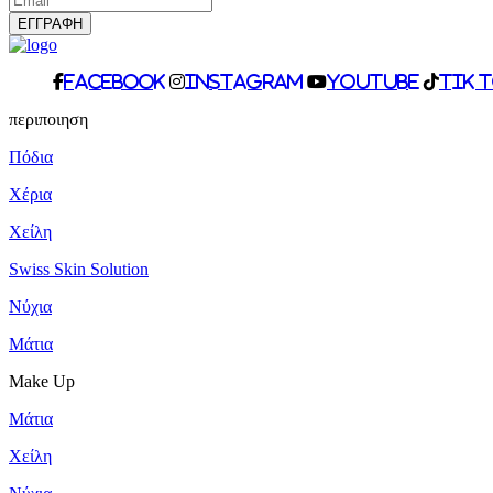
facebook
Instagram
Youtube
Tik 
περιποιηση
Πόδια
Χέρια
Χείλη
Swiss Skin Solution
Νύχια
Mάτια
Make Up
Mάτια
Χείλη