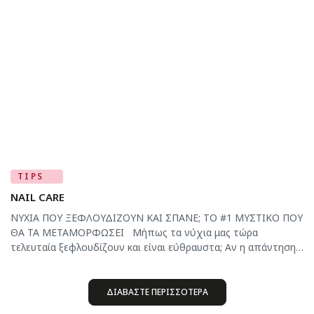
καθημερινότητας και μπορεί να οδηγήσει σε εύθραυστα
νύχια, τραυματισμένα επωνύχια και αισθητική δυσφορία. Το
[…]
TIPS
NAIL CARE
ΝΥΧΙΑ ΠΟΥ ΞΕΦΛΟΥΔΙΖΟΥΝ ΚΑΙ ΣΠΑΝΕ; ΤΟ #1 ΜΥΣΤΙΚΟ ΠΟΥ
ΘΑ ΤΑ ΜΕΤΑΜΟΡΦΩΣΕΙ Μήπως τα νύχια μας τώρα
τελευταία ξεφλουδίζουν και είναι εύθραυστα; Αν η απάντηση
είναι καταφατική, τότε ακολουθούμε μία αλάνθαστη μέθοδο
για να τα επαναφέρουμε στην υγιή, δυνατή τους κατάσταση.
Δεν χρειάζεται χρόνος αλλά τρόπος, λένε. Πράγματι, ακόμα
ΔΙΑΒΑΣΤΕ ΠΕΡΙΣΣΟΤΕΡΑ
και στην περίπτωση των ταλαιπωρημένων […]