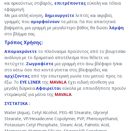
και αρκούντως στιβαρός,
επιτρέποντας
εύκολη και τέλεια
εφαρμογή.
Με μια απλή κίνηση,
δημιουργείτε
λεπτές και ακριβείς
γραμμές που
ομορφαίνουν
τα μάτια. Για πιο απαιτητικά
βαψίματα, μια γραμμή με μεγαλύτερο βάθος θα δώσει
λάμψη
στο βλέμμα σας.
Τρόπος Χρήσης:
Απομακρύνετε
το πλεόνασμα προϊόντος από το βουρτσάκι
ανάλογα με το δραματικό αποτέλεσμα που θέλετε να
πετύχετε.
Ζωγραφίστε
μια γραμμή στο άνω βλέφαρο ή/και
στο κάτω όσο πιο κοντά γίνεται στις βλεφαρίδες και
αρχίζοντας
από την εσωτερική γωνία του ματιού προς τα
έξω. Το
EYE LINER
της
MAVALA
έχει ειδική σύνθεση για
μεγάλη διάρκεια.
Αφαιρείται
εύκολα με οποιοδήποτε προϊόν
ντεμακιγιάζ για μάτια της
MAVALA
.
ΣΥΣΤΑΤΙΚΑ :
Water (Aqua), Cetyl Alcohol, PEG-40 Stearate, Glyceryl
Stearate, VP/Hexadecene Copolymer, PVP, Phenoxyethanol,
Potassium Cetyl Phosphate, Stearic Acid, Palmitic Acid,
Magnesium Aluminum Silicate, Styrene/VP Copolymer,