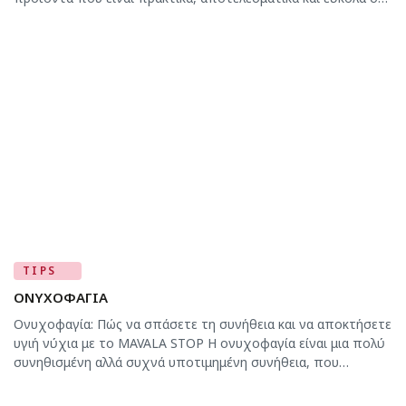
μεταφορά. Αν θέλεις τα νύχια σου να παραμένουν πάντα
περιποιημένα, αυτά τα τρία προϊόντα της MAVALA δεν
πρέπει να λείπουν από τις αποσκευές σου. 🧼 1. MAVALA
Remover […]
TIPS
ΟΝΥΧΟΦΑΓΙΑ
Ονυχοφαγία: Πώς να σπάσετε τη συνήθεια και να αποκτήσετε
υγιή νύχια με το MAVALA STOP Η ονυχοφαγία είναι μια πολύ
συνηθισμένη αλλά συχνά υποτιμημένη συνήθεια, που
επηρεάζει τόσο παιδιά όσο και ενήλικες. Συνδέεται συνήθως
με άγχος, νευρικότητα ή μηχανικές κινήσεις της