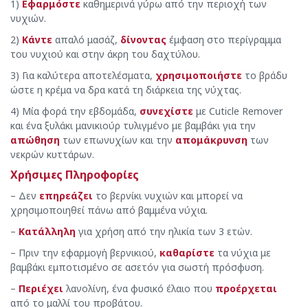
1)
Εφαρμόστε
καθημερινά γύρω από την περιοχή των
νυχιών.
2)
Κάντε
απαλό μασάζ,
δίνοντας
έμφαση στο περίγραμμα
του νυχιού και στην άκρη του δαχτύλου.
3) Για καλύτερα αποτελέσματα,
χρησιμοποιήστε
το βράδυ
ώστε η κρέμα να δρα κατά τη διάρκεια της νύχτας.
4) Μία φορά την εβδομάδα,
συνεχίστε
με Cuticle Remover
και ένα ξυλάκι μανικιούρ τυλιγμένο με βαμβάκι για την
απώθηση
των επωνυχίων και την
απομάκρυνση
των
νεκρών κυττάρων.
Χρήσιμες Πληροφορίες
– Δεν
επηρεάζει
το βερνίκι νυχιών και μπορεί να
χρησιμοποιηθεί πάνω από βαμμένα νύχια.
–
Κατάλληλη
για χρήση από την ηλικία των 3 ετών.
– Πριν την εφαρμογή βερνικιού,
καθαρίστε
τα νύχια με
βαμβάκι εμποτισμένο σε ασετόν για σωστή πρόσφυση.
–
Περιέχει
λανολίνη, ένα φυσικό έλαιο που
προέρχεται
από το μαλλί του προβάτου.