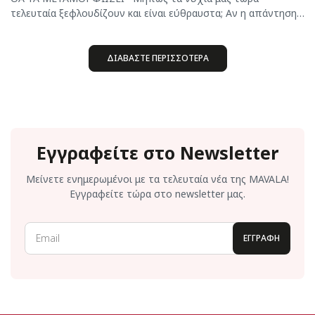
τελευταία ξεφλουδίζουν και είναι εύθραυστα; Αν η απάντηση
είναι καταφατική, τότε ακολουθούμε μία αλάνθαστη μέθοδο
για να τα επαναφέρουμε στην υγιή, δυνατή τους κατάσταση.
Δεν χρειάζεται χρόνος αλλά τρόπος, λένε. Πράγματι, ακόμα
ΔΙΑΒΑΣΤΕ ΠΕΡΙΣΣΟΤΕΡΑ
και στην περίπτωση των ταλαιπωρημένων […]
Εγγραφείτε στο Newsletter
Μείνετε ενημερωμένοι με τα τελευταία νέα της MAVALA!
Εγγραφείτε τώρα στο newsletter μας.