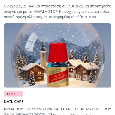
Ονυχοφαγία: Πώς να σπάσετε τη συνήθεια και να αποκτήσετε
υγιή νύχια με το MAVALA STOP Η ονυχοφαγία είναι μια πολύ
συνηθισμένη αλλά συχνά υποτιμημένη συνήθεια, που
επηρεάζει τόσο παιδιά όσο και ενήλικες. Συνδέεται συνήθως
με άγχος, νευρικότητα ή μηχανικές κινήσεις της
καθημερινότητας και μπορεί να οδηγήσει σε εύθραυστα
νύχια, τραυματισμένα επωνύχια και αισθητική δυσφορία. Το
[…]
TIPS
NAIL CARE
ΝΥΧΙΑ ΠΟΥ ΞΕΦΛΟΥΔΙΖΟΥΝ ΚΑΙ ΣΠΑΝΕ; ΤΟ #1 ΜΥΣΤΙΚΟ ΠΟΥ
ΘΑ ΤΑ ΜΕΤΑΜΟΡΦΩΣΕΙ Μήπως τα νύχια μας τώρα