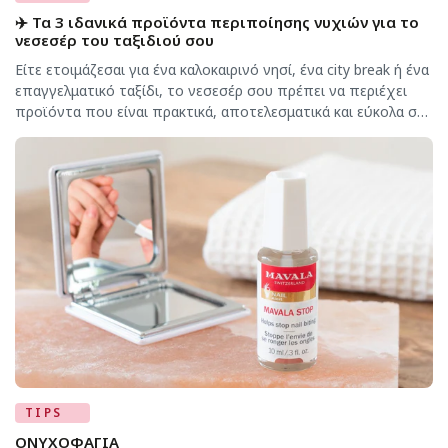
✈️ Τα 3 ιδανικά προϊόντα περιποίησης νυχιών για το
νεσεσέρ του ταξιδιού σου
Είτε ετοιμάζεσαι για ένα καλοκαιρινό νησί, ένα city break ή ένα
επαγγελματικό ταξίδι, το νεσεσέρ σου πρέπει να περιέχει
προϊόντα που είναι πρακτικά, αποτελεσματικά και εύκολα στη
μεταφορά. Αν θέλεις τα νύχια σου να παραμένουν πάντα
περιποιημένα, αυτά τα τρία προϊόντα της MAVALA δεν
πρέπει να λείπουν από τις αποσκευές σου. 🧼 1. MAVALA
Remover […]
TIPS
ΟΝΥΧΟΦΑΓΙΑ