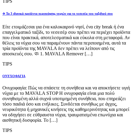
TIPS
✈️ Τα 3 ιδανικά προϊόντα περιποίησης νυχιών για το νεσεσέρ του ταξιδιού σου
Είτε ετοιμάζεσαι για ένα καλοκαιρινό νησί, ένα city break ή ένα
επαγγελματικό ταξίδι, το νεσεσέρ σου πρέπει να περιέχει προϊόντα
που είναι πρακτικά, αποτελεσματικά και εύκολα στη μεταφορά. Αν
θέλεις τα νύχια σου να παραμένουν πάντα περιποιημένα, αυτά τα
τρία προϊόντα της MAVALA δεν πρέπει να λείπουν από τις
αποσκευές σου. 🧼 1. MAVALA Remover […]
TIPS
ΟΝΥΧΟΦΑΓΙΑ
Ονυχοφαγία: Πώς να σπάσετε τη συνήθεια και να αποκτήσετε υγιή
νύχια με το MAVALA STOP Η ονυχοφαγία είναι μια πολύ
συνηθισμένη αλλά συχνά υποτιμημένη συνήθεια, που επηρεάζει
τόσο παιδιά όσο και ενήλικες. Συνδέεται συνήθως με άγχος,
νευρικότητα ή μηχανικές κινήσεις της καθημερινότητας και μπορεί
να οδηγήσει σε εύθραυστα νύχια, τραυματισμένα επωνύχια και
αισθητική δυσφορία. Το […]
TIPS