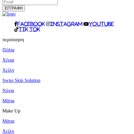
facebook
Instagram
Youtube
Tik Tok
περιποιηση
Πόδια
Χέρια
Χείλη
Swiss Skin Solution
Νύχια
Mάτια
Make Up
Mάτια
Χείλη