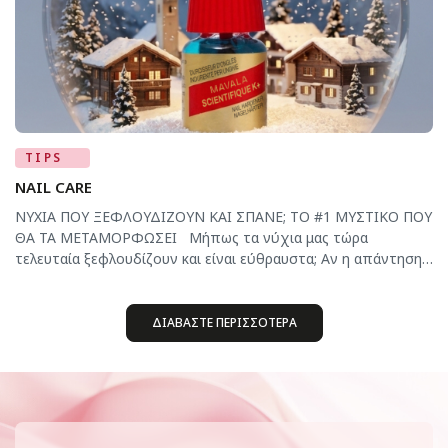
TIPS
NAIL CARE
ΝΥΧΙΑ ΠΟΥ ΞΕΦΛΟΥΔΙΖΟΥΝ ΚΑΙ ΣΠΑΝΕ; ΤΟ #1 ΜΥΣΤΙΚΟ ΠΟΥ
ΘΑ ΤΑ ΜΕΤΑΜΟΡΦΩΣΕΙ Μήπως τα νύχια μας τώρα
τελευταία ξεφλουδίζουν και είναι εύθραυστα; Αν η απάντηση
είναι καταφατική, τότε ακολουθούμε μία αλάνθαστη μέθοδο
για να τα επαναφέρουμε στην υγιή, δυνατή τους κατάσταση.
Δεν χρειάζεται χρόνος αλλά τρόπος, λένε. Πράγματι, ακόμα
ΔΙΑΒΑΣΤΕ ΠΕΡΙΣΣΟΤΕΡΑ
και στην περίπτωση των ταλαιπωρημένων […]