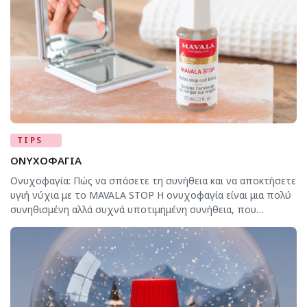
TIPS
ΟΝΥΧΟΦΑΓΙΑ
Ονυχοφαγία: Πώς να σπάσετε τη συνήθεια και να αποκτήσετε
υγιή νύχια με το MAVALA STOP Η ονυχοφαγία είναι μια πολύ
συνηθισμένη αλλά συχνά υποτιμημένη συνήθεια, που
επηρεάζει τόσο παιδιά όσο και ενήλικες. Συνδέεται συνήθως
με άγχος, νευρικότητα ή μηχανικές κινήσεις της
καθημερινότητας και μπορεί να οδηγήσει σε εύθραυστα
νύχια, τραυματισμένα επωνύχια και αισθητική δυσφορία. Το
[…]