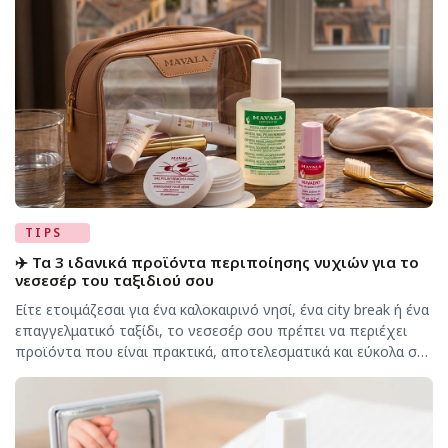
TIPS
✈️ Τα 3 ιδανικά προϊόντα περιποίησης νυχιών για το
νεσεσέρ του ταξιδιού σου
Είτε ετοιμάζεσαι για ένα καλοκαιρινό νησί, ένα city break ή ένα
επαγγελματικό ταξίδι, το νεσεσέρ σου πρέπει να περιέχει
προϊόντα που είναι πρακτικά, αποτελεσματικά και εύκολα στη
μεταφορά. Αν θέλεις τα νύχια σου να παραμένουν πάντα
περιποιημένα, αυτά τα τρία προϊόντα της MAVALA δεν
πρέπει να λείπουν από τις αποσκευές σου. 🧼 1. MAVALA
Remover […]