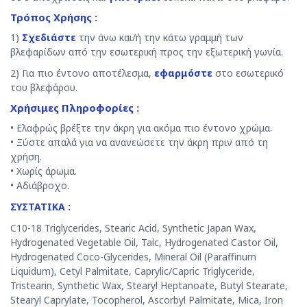
Τρόπος Χρήσης :
1)
Σχεδιάστε
την άνω και/ή την κάτω γραμμή των
βλεφαρίδων από την εσωτερική προς την εξωτερική γωνία.
2) Για πιο έντονο αποτέλεσμα,
εφαρμόστε
στο εσωτερικό
του βλεφάρου.
Χρήσιμες Πληροφορίες :
• Ελαφρώς βρέξτε την άκρη για ακόμα πιο έντονο χρώμα.
• Ξύστε απαλά για να ανανεώσετε την άκρη πριν από τη
χρήση.
• Χωρίς άρωμα.
• Αδιάβροχο.
ΣΥΣΤΑΤΙΚΑ :
C10-18 Triglycerides, Stearic Acid, Synthetic Japan Wax,
Hydrogenated Vegetable Oil, Talc, Hydrogenated Castor Oil,
Hydrogenated Coco-Glycerides, Mineral Oil (Paraffinum
Liquidum), Cetyl Palmitate, Caprylic/Capric Triglyceride,
Tristearin, Synthetic Wax, Stearyl Heptanoate, Butyl Stearate,
Stearyl Caprylate, Tocopherol, Ascorbyl Palmitate, Mica, Iron