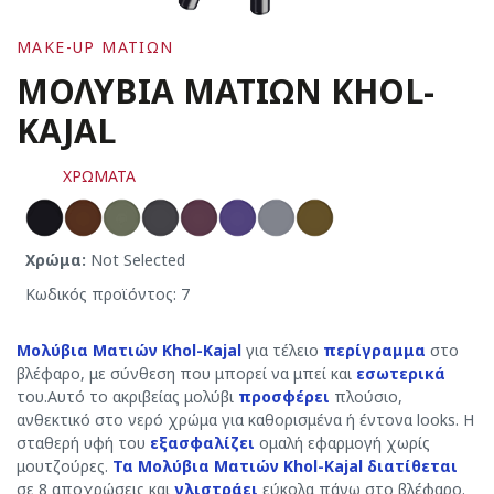
MAKE-UP MΑΤΙΩΝ
ΜΟΛΥΒΙΑ ΜΑΤΙΩΝ ΚHOL-
KAJAL
ΧΡΩΜΑΤΑ
Χρώμα:
Not Selected
Κωδικός προϊόντος: 7
Μολύβια Ματιών Khol-Kajal
για τέλειο
περίγραμμα
στο
βλέφαρο, με σύνθεση που μπορεί να μπεί και
εσωτερικά
του.Αυτό το ακριβείας μολύβι
προσφέρει
πλούσιο,
ανθεκτικό στο νερό χρώμα για καθορισμένα ή έντονα looks. Η
σταθερή υφή του
εξασφαλίζει
ομαλή εφαρμογή χωρίς
μουτζούρες.
Τα Μολύβια Ματιών Khol-Kajal διατίθεται
σε 8 αποχρώσεις και
γλιστράει
εύκολα πάνω στο βλέφαρο.