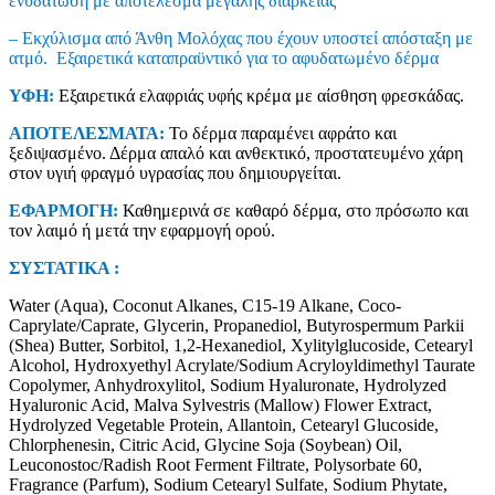
ενυδάτωση με αποτέλεσμα μεγάλης διάρκειας
– Εκχύλισμα από Άνθη Μολόχας που έχουν υποστεί απόσταξη με
ατμό. Εξαιρετικά καταπραϋντικό για το αφυδατωμένο δέρμα
ΥΦΗ:
Εξαιρετικά ελαφριάς υφής κρέμα με αίσθηση φρεσκάδας.
ΑΠΟΤΕΛΕΣΜΑΤΑ:
Το δέρμα παραμένει αφράτο και
ξεδιψασμένο. Δέρμα απαλό και ανθεκτικό, προστατευμένο χάρη
στον υγιή φραγμό υγρασίας που δημιουργείται.
ΕΦΑΡΜΟΓΗ:
Καθημερινά σε καθαρό δέρμα, στο πρόσωπο και
τον λαιμό ή μετά την εφαρμογή ορού.
ΣΥΣΤΑΤΙΚΑ :
Water (Aqua), Coconut Alkanes, C15-19 Alkane, Coco-
Caprylate/Caprate, Glycerin, Propanediol, Butyrospermum Parkii
(Shea) Butter, Sorbitol, 1,2-Hexanediol, Xylitylglucoside, Cetearyl
Alcohol, Hydroxyethyl Acrylate/Sodium Acryloyldimethyl Taurate
Copolymer, Anhydroxylitol, Sodium Hyaluronate, Hydrolyzed
Hyaluronic Acid, Malva Sylvestris (Mallow) Flower Extract,
Hydrolyzed Vegetable Protein, Allantoin, Cetearyl Glucoside,
Chlorphenesin, Citric Acid, Glycine Soja (Soybean) Oil,
Leuconostoc/Radish Root Ferment Filtrate, Polysorbate 60,
Fragrance (Parfum), Sodium Cetearyl Sulfate, Sodium Phytate,