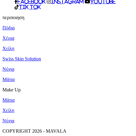
facebook
Instagram
Youtube
Tik Tok
περιποιηση
Πόδια
Χέρια
Χείλη
Swiss Skin Solution
Νύχια
Mάτια
Make Up
Mάτια
Χείλη
Νύχια
COPYRIGHT 2026 - MAVALA