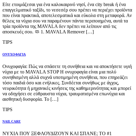
Είτε ετοιμάζεσαι για ένα καλοκαιρινό νησί, ένα city break ή ένα
επαγγελματικό ταξίδι, το νεσεσέρ σου πρέπει να περιέχει προϊόντα
που είναι πρακτικά, αποτελεσματικά και εύκολα στη μεταφορά. Αν
θέλεις τα νύχια σου να παραμένουν πάντα περιποιημένα, αυτά τα
τρία προϊόντα της MAVALA δεν πρέπει να λείπουν από τις
αποσκευές σου. 🧼 1. MAVALA Remover […]
TIPS
ΟΝΥΧΟΦΑΓΙΑ
Ονυχοφαγία: Πώς να σπάσετε τη συνήθεια και να αποκτήσετε υγιή
νύχια με το MAVALA STOP Η ονυχοφαγία είναι μια πολύ
συνηθισμένη αλλά συχνά υποτιμημένη συνήθεια, που επηρεάζει
τόσο παιδιά όσο και ενήλικες. Συνδέεται συνήθως με άγχος,
νευρικότητα ή μηχανικές κινήσεις της καθημερινότητας και μπορεί
να οδηγήσει σε εύθραυστα νύχια, τραυματισμένα επωνύχια και
αισθητική δυσφορία. Το […]
TIPS
NAIL CARE
ΝΥΧΙΑ ΠΟΥ ΞΕΦΛΟΥΔΙΖΟΥΝ ΚΑΙ ΣΠΑΝΕ; ΤΟ #1